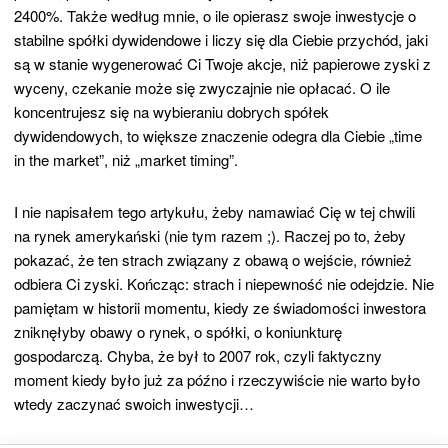
2400%. Także według mnie, o ile opierasz swoje inwestycje o
stabilne spółki dywidendowe i liczy się dla Ciebie przychód, jaki
są w stanie wygenerować Ci Twoje akcje, niż papierowe zyski z
wyceny, czekanie może się zwyczajnie nie opłacać. O ile
koncentrujesz się na wybieraniu dobrych spółek
dywidendowych, to większe znaczenie odegra dla Ciebie „time
in the market”, niż „market timing”.
I nie napisałem tego artykułu, żeby namawiać Cię w tej chwili
na rynek amerykański (nie tym razem ;). Raczej po to, żeby
pokazać, że ten strach związany z obawą o wejście, również
odbiera Ci zyski. Kończąc: strach i niepewność nie odejdzie. Nie
pamiętam w historii momentu, kiedy ze świadomości inwestora
zniknęłyby obawy o rynek, o spółki, o koniunkturę
gospodarczą. Chyba, że był to 2007 rok, czyli faktyczny
moment kiedy było już za późno i rzeczywiście nie warto było
wtedy zaczynać swoich inwestycji…