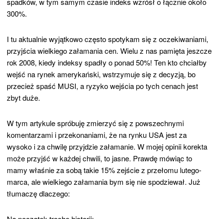
spadków, w tym samym czasie indeks wzrósł o łącznie około
300%.
I tu aktualnie wyjątkowo często spotykam się z oczekiwaniami,
przyjścia wielkiego załamania cen. Wielu z nas pamięta jeszcze
rok 2008, kiedy indeksy spadły o ponad 50%! Ten kto chciałby
wejść na rynek amerykański, wstrzymuje się z decyzją, bo
przecież spaść MUSI, a ryzyko wejścia po tych cenach jest
zbyt duże.
W tym artykule spróbuję zmierzyć się z powszechnymi
komentarzami i przekonaniami, że na rynku USA jest za
wysoko i za chwilę przyjdzie załamanie. W mojej opinii korekta
może przyjść w każdej chwili, to jasne. Prawdę mówiąc to
mamy właśnie za sobą takie 15% zejście z przełomu lutego-
marca, ale wielkiego załamania bym się nie spodziewał. Już
tłumaczę dlaczego:
Na początek trochę historii: