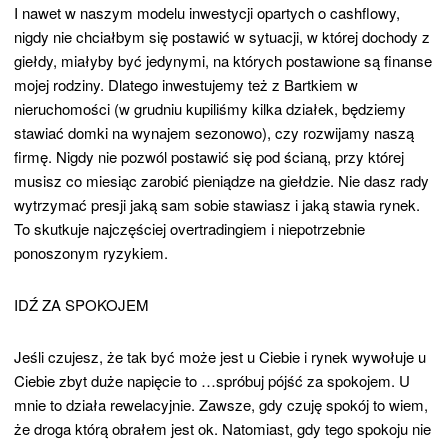
I nawet w naszym modelu inwestycji opartych o cashflowy,
nigdy nie chciałbym się postawić w sytuacji, w której dochody z
giełdy, miałyby być jedynymi, na których postawione są finanse
mojej rodziny. Dlatego inwestujemy też z Bartkiem w
nieruchomości (w grudniu kupiliśmy kilka działek, będziemy
stawiać domki na wynajem sezonowo), czy rozwijamy naszą
firmę. Nigdy nie pozwól postawić się pod ścianą, przy której
musisz co miesiąc zarobić pieniądze na giełdzie. Nie dasz rady
wytrzymać presji jaką sam sobie stawiasz i jaką stawia rynek.
To skutkuje najczęściej overtradingiem i niepotrzebnie
ponoszonym ryzykiem.
IDŹ ZA SPOKOJEM
Jeśli czujesz, że tak być może jest u Ciebie i rynek wywołuje u
Ciebie zbyt duże napięcie to …spróbuj pójść za spokojem. U
mnie to działa rewelacyjnie. Zawsze, gdy czuję spokój to wiem,
że droga którą obrałem jest ok. Natomiast, gdy tego spokoju nie