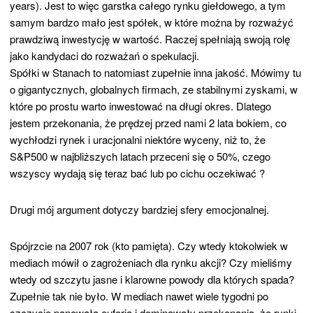
years). Jest to więc garstka całego rynku giełdowego, a tym
samym bardzo mało jest spółek, w które można by rozważyć
prawdziwą inwestycję w wartość. Raczej spełniają swoją rolę
jako kandydaci do rozważań o spekulacji.
Spółki w Stanach to natomiast zupełnie inna jakość. Mówimy tu
o gigantycznych, globalnych firmach, ze stabilnymi zyskami, w
które po prostu warto inwestować na długi okres. Dlatego
jestem przekonania, że prędzej przed nami 2 lata bokiem, co
wychłodzi rynek i uracjonalni niektóre wyceny, niż to, że
S&P500 w najbliższych latach przeceni się o 50%, czego
wszyscy wydają się teraz bać lub po cichu oczekiwać ?
Drugi mój argument dotyczy bardziej sfery emocjonalnej.
Spójrzcie na 2007 rok (kto pamięta). Czy wtedy ktokolwiek w
mediach mówił o zagrożeniach dla rynku akcji? Czy mieliśmy
wtedy od szczytu jasne i klarowne powody dla których spada?
Zupełnie tak nie było. W mediach nawet wiele tygodni po
szczycie panowała euforia i dominowały przekonania, że rynki