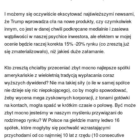
I możemy się oczywiście ekscytować najświeższymi newsami,
że Trump wprowadza cła na nowe produkty, czy czymkolwiek
innym, co jest w danej chwili podkręcane medialnie i zasiewa
wątpliwości w naszej psychice inwestora, ale efektem w mojej
ocenie będzie raczej korekta 15% -20% rynku (co zresztą już
się zmaterializowało), niż jakieś duże załamanie.
Kto zresztą chciałby przeceniać zbyt mocno najlepsze spółki
amerykańskie z wieloletnią tradycją wypłacania coraz
wyższych dywidend? Nie ma takiej siły (o ile w samej spółce
nie dzieje się nic niepokojącego), co by mogło spowodować,
żeby wycena mega zyskownych korporacji, z tonami gotówki
na kontach, mogła spaść w krótkim czasie o połowę. Być może
zbyt mocno jesteśmy w naszym myśleniu przywiązani do
rodzimego rynku? W Polsce na giełdzie mamy ledwo 16
spółek, które mogłyby się pochwalić wzrastającymi
przychodami od co najmniej 10 lat z rzędu (10 consecutive