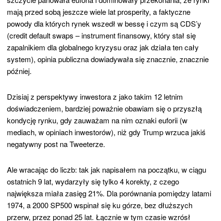
mają przed sobą jeszcze wiele lat prosperity, a faktyczne
powody dla których rynek wszedł w bessę i czym są CDS’y
(credit default swaps – instrument finansowy, który stał się
zapalnikiem dla globalnego kryzysu oraz jak działa ten cały
system), opinia publiczna dowiadywała się znacznie, znacznie
później.
Dzisiaj z perspektywy inwestora z jako takim 12 letnim
doświadczeniem, bardziej poważnie obawiam się o przyszłą
kondycję rynku, gdy zauważam na nim oznaki euforii (w
mediach, w opiniach inwestorów), niż gdy Trump wrzuca jakiś
negatywny post na Tweeterze.
Ale wracając do liczb: tak jak napisałem na początku, w ciągu
ostatnich 9 lat, wydarzyły się tylko 4 korekty, z czego
największa miała zasięg 21%. Dla porównania pomiędzy latami
1974, a 2000 SP500 wspinał się ku górze, bez dłuższych
przerw, przez ponad 25 lat. Łącznie w tym czasie wzrósł