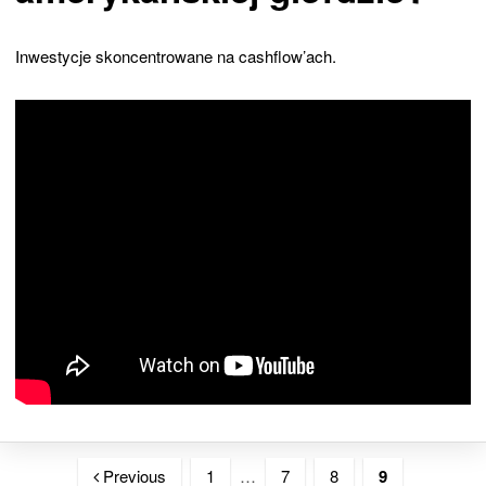
Inwestycje skoncentrowane na cashflow’ach.
Previous
1
…
7
8
9