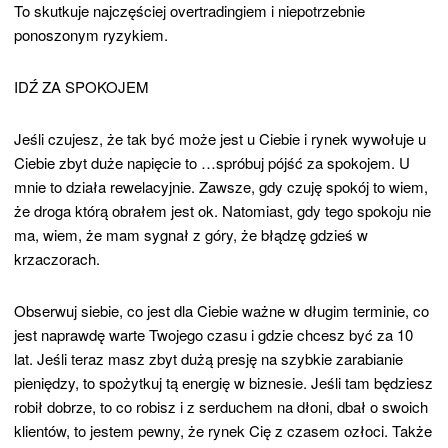
To skutkuje najczęściej overtradingiem i niepotrzebnie
ponoszonym ryzykiem.
IDŹ ZA SPOKOJEM
Jeśli czujesz, że tak być może jest u Ciebie i rynek wywołuje u
Ciebie zbyt duże napięcie to …spróbuj pójść za spokojem. U
mnie to działa rewelacyjnie. Zawsze, gdy czuję spokój to wiem,
że droga którą obrałem jest ok. Natomiast, gdy tego spokoju nie
ma, wiem, że mam sygnał z góry, że błądzę gdzieś w
krzaczorach.
Obserwuj siebie, co jest dla Ciebie ważne w długim terminie, co
jest naprawdę warte Twojego czasu i gdzie chcesz być za 10
lat. Jeśli teraz masz zbyt dużą presję na szybkie zarabianie
pieniędzy, to spożytkuj tą energię w biznesie. Jeśli tam będziesz
robił dobrze, to co robisz i z serduchem na dłoni, dbał o swoich
klientów, to jestem pewny, że rynek Cię z czasem ozłoci. Także