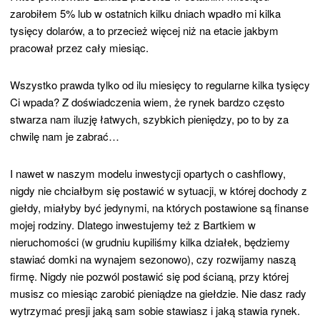
zarobiłem 5% lub w ostatnich kilku dniach wpadło mi kilka
tysięcy dolarów, a to przecież więcej niż na etacie jakbym
pracował przez cały miesiąc.
Wszystko prawda tylko od ilu miesięcy to regularne kilka tysięcy
Ci wpada? Z doświadczenia wiem, że rynek bardzo często
stwarza nam iluzję łatwych, szybkich pieniędzy, po to by za
chwilę nam je zabrać…
I nawet w naszym modelu inwestycji opartych o cashflowy,
nigdy nie chciałbym się postawić w sytuacji, w której dochody z
giełdy, miałyby być jedynymi, na których postawione są finanse
mojej rodziny. Dlatego inwestujemy też z Bartkiem w
nieruchomości (w grudniu kupiliśmy kilka działek, będziemy
stawiać domki na wynajem sezonowo), czy rozwijamy naszą
firmę. Nigdy nie pozwól postawić się pod ścianą, przy której
musisz co miesiąc zarobić pieniądze na giełdzie. Nie dasz rady
wytrzymać presji jaką sam sobie stawiasz i jaką stawia rynek.