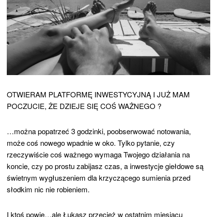
OTWIERAM PLATFORMĘ INWESTYCYJNĄ I JUŻ MAM
POCZUCIE, ŻE DZIEJE SIĘ COŚ WAŻNEGO ?
…można popatrzeć 3 godzinki, poobserwować notowania,
może coś nowego wpadnie w oko. Tylko pytanie, czy
rzeczywiście coś ważnego wymaga Twojego działania na
koncie, czy po prostu zabijasz czas, a inwestycje giełdowe są
świetnym wygłuszeniem dla krzyczącego sumienia przed
słodkim nic nie robieniem.
I ktoś powie…ale Łukasz przecież w ostatnim miesiącu