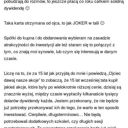
pobudzają do rozmów, to jeszcze płacą co roku całkiem solidną
dywidendę 🙂
Taka karta otrzymana od ojca, to jak JOKER w talii 🙂
Spółki do kupna i do obdarowania wybieram na zasadzie
atrakcyjności do inwestycji ale też staram się to połączyć z
tym, co znają moi synowie, lub czym się interesują w danym
czasie.
Liczę na to, że za 15 lat jak przyjdą do mnie i powiedzą „Ojciec
dawaj nasze akcje” to zobaczą, że 15 lat wcześniej tata kupił
jakieś akcje, które były po wielokrotnie niższej cenie, dzisiaj są
znacznie wyżej, między czasie wypłaciły kilkanaście tysięcy
dolarów dywidendy każda. Jestem przekonany, że nie będzie
już potrzeby przekonywać ich do tego, że warto w ten sposób
inwestować. Cierpliwie, długoterminowo… Nie będą
potrzebowali dodatkowych szkoleń, czy długich sesji
mentoringowych. To wewnętrzne przekonanie będą już mieli