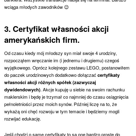
wciąga młodych zawodników 😉
3. Certyfikat własności akcji
amerykańskich firm.
Od czasu kiedy mój młodszy syn miał swoje 4 urodziny,
rozpocząłem wręczanie im (i jednemu i drugiemu) czegoś
wyjątkowego. Oprócz kolejnego zestawu LEGO, postanowiłem
do paczek urodzinowych dodatkowo dołączać
certyfikaty
własności akcji różnych spółek (zazwyczaj
dywidendowych)
. Akcje kupuję u siebie na swoim rachunku
maklerskim i będę je trzymał co najmniej do czasu osiągnięcia
pełnoletniości przez moich synów. Później liczę na to, że
wykażą oni chęć rozwoju w tym temacie i będziemy mogli
rozwijać edukację.
Jeśli chodzi o same certyfikaty to są one bardzo proste do