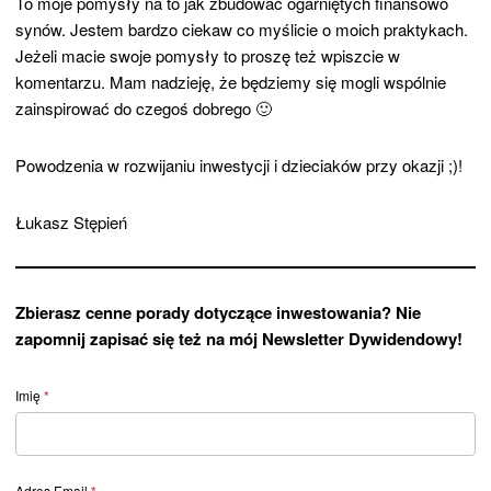
To moje pomysły na to jak zbudować ogarniętych finansowo
synów. Jestem bardzo ciekaw co myślicie o moich praktykach.
Jeżeli macie swoje pomysły to proszę też wpiszcie w
komentarzu. Mam nadzieję, że będziemy się mogli wspólnie
zainspirować do czegoś dobrego 🙂
Powodzenia w rozwijaniu inwestycji i dzieciaków przy okazji ;)!
Łukasz Stępień
Zbierasz cenne porady dotyczące inwestowania? Nie
zapomnij zapisać się też na mój Newsletter Dywidendowy!
Form
Imię
*
post
–
Newsletter
Adres Email
*