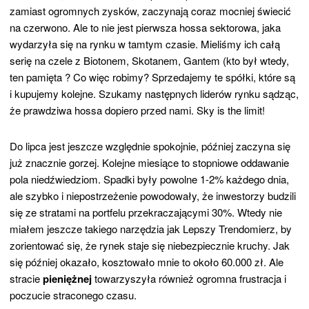
zamiast ogromnych zysków, zaczynają coraz mocniej świecić
na czerwono. Ale to nie jest pierwsza hossa sektorowa, jaka
wydarzyła się na rynku w tamtym czasie. Mieliśmy ich całą
serię na czele z Biotonem, Skotanem, Gantem (kto był wtedy,
ten pamięta ? Co więc robimy? Sprzedajemy te spółki, które są
i kupujemy kolejne. Szukamy następnych liderów rynku sądząc,
że prawdziwa hossa dopiero przed nami. Sky is the limit!
Do lipca jest jeszcze względnie spokojnie, później zaczyna się
już znacznie gorzej. Kolejne miesiące to stopniowe oddawanie
pola niedźwiedziom. Spadki były powolne 1-2% każdego dnia,
ale szybko i niepostrzeżenie powodowały, że inwestorzy budzili
się ze stratami na portfelu przekraczającymi 30%. Wtedy nie
miałem jeszcze takiego narzędzia jak Lepszy Trendomierz, by
zorientować się, że rynek staje się niebezpiecznie kruchy. Jak
się później okazało, kosztowało mnie to około 60.000 zł. Ale
stracie
pieniężnej
towarzyszyła również ogromna frustracja i
poczucie straconego czasu.