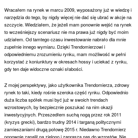
Wracałem na rynek w marcu 2009, wyposażony już w wiedzę i
narzędzia do tego, by nigdy więcej nie dać się ubrać w akcje na
szczycie. Wiedziałem, że jeżeli mam ponownie wejść na rynek
to wcześniejszy scenariusz nie ma prawa już nigdy być moim
udziałem. Od tamtego czasu inwestowanie nabrało dla mnie
zupełnie innego wymiaru. Dzięki Trendomierzowi i
odpowiedniemu zrozumieniu rynku, mam możliwość w pełni
korzystać z koniunktury w okresach hossy i uciekać z rynku,
gdy ten daje widoczne oznaki słabości.
Z mojej perspektywy, jako użytkownika Trendomierza, zdrowy
rynek to taki, kiedy rośnie szeroka część rynku. Odpowiednio
duża liczba spółek musi być już w swoich trendach
wzrostowych, by bezpiecznie poszukać na nim okazji
inwestycyjnych. Przeszedłem suchą nogą przez rok 2011
(kryzys grecki), bardzo trudny 2014 i targaną politycznymi
zamieszaniami drugą połowę 2015 r. Niedawno Trendomierz
ponownie zapalił na zielono i zaprasza nas do wzrostów. Nie