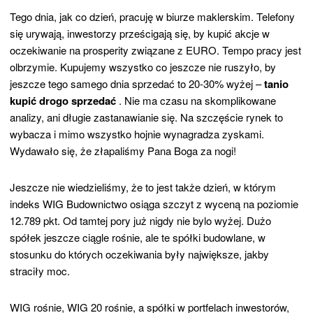
Tego dnia, jak co dzień, pracuję w biurze maklerskim. Telefony
się urywają, inwestorzy prześcigają się, by kupić akcje w
oczekiwanie na prosperity związane z EURO. Tempo pracy jest
olbrzymie. Kupujemy wszystko co jeszcze nie ruszyło, by
jeszcze tego samego dnia sprzedać to 20-30% wyżej –
tanio
kupić drogo sprzedać
. Nie ma czasu na skomplikowane
analizy, ani długie zastanawianie się. Na szczęście rynek to
wybacza i mimo wszystko hojnie wynagradza zyskami.
Wydawało się, że złapaliśmy Pana Boga za nogi!
Jeszcze nie wiedzieliśmy, że to jest także dzień, w którym
indeks WIG Budownictwo osiąga szczyt z wyceną na poziomie
12.789 pkt. Od tamtej pory już nigdy nie bylo wyżej. Dużo
spółek jeszcze ciągle rośnie, ale te spółki budowlane, w
stosunku do których oczekiwania były największe, jakby
straciły moc.
WIG rośnie, WIG 20 rośnie, a spółki w portfelach inwestorów,