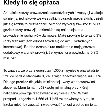
Kiedy to się opłaca
Aktualnie koszty prowadzenia samodzielnych inwestycji w akcje
są niemal jednakowe we wszystkich biurach maklerskich. Jeżeli
już się różnią to nieznacznie. Mimo to wybieraj zawsze te biura,
gdzie koszty prowizji maklerskich są najmniejsze, a
prowadzenie rachunków darmowe. Małe prowizje to teraz 0,3%
(przy transakcjach odnoszących się do akcji, składanych
internetowo). Bardzo często biura maklerskie mają jeszcze
dodatkowy warunek prowizji, że wynosi ona powiedzmy 0,3%
min. 5zł.
To znaczy, że przy zleceniu za 1.000 zł wyniesie ona właśnie
5zł, co będzie stanowiło 0,5%, a więc znacznie więcej niż 0,3%.
Dlatego przelicz dla jakiej minimalnej kwoty warto wstawiać
zlecenia. Mam tu na myśli kwotę minimalną przy której
naliczana prowizja rzeczywiście wyniesie 0,3%. W tym
przypadku będzie to 1.666 zł. I jeśli rozmawiamy o tym „ile
trzeba mieć, by zacząć inwestować?” to jest według mnie ta