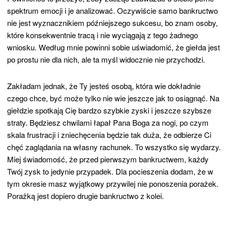
spektrum emocji i je analizować. Oczywiście samo bankructwo
nie jest wyznacznikiem późniejszego sukcesu, bo znam osoby,
które konsekwentnie tracą i nie wyciągają z tego żadnego
wniosku. Według mnie powinni sobie uświadomić, że giełda jest
po prostu nie dla nich, ale ta myśl widocznie nie przychodzi.
Zakładam jednak, że Ty jesteś osobą, która wie dokładnie
czego chce, być może tylko nie wie jeszcze jak to osiągnąć. Na
giełdzie spotkają Cię bardzo szybkie zyski i jeszcze szybsze
straty. Będziesz chwilami łapał Pana Boga za nogi, po czym
skala frustracji i zniechęcenia będzie tak duża, że odbierze Ci
chęć zaglądania na własny rachunek. To wszystko się wydarzy.
Miej świadomość, że przed pierwszym bankructwem, każdy
Twój zysk to jedynie przypadek. Dla pocieszenia dodam, że w
tym okresie masz wyjątkowy przywilej nie ponoszenia porażek.
Porażką jest dopiero drugie bankructwo z kolei.