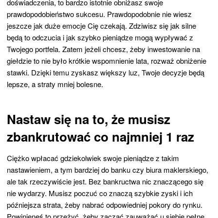
doświadczenia, to bardzo istotnie obniżasz swoje
prawdopodobieństwo sukcesu. Prawdopodobnie nie wiesz
jeszcze jak duże emocje Cię czekają. Zdziwisz się jak silne
będą to odczucia i jak szybko pieniądze mogą wypływać z
Twojego portfela. Zatem jeżeli chcesz, żeby inwestowanie na
giełdzie to nie było krótkie wspomnienie lata, rozważ obniżenie
stawki. Dzięki temu zyskasz większy luz, Twoje decyzje będą
lepsze, a straty mniej bolesne.
Nastaw się na to, że musisz
zbankrutować co najmniej 1 raz
Ciężko wpłacać gdziekolwiek swoje pieniądze z takim
nastawieniem, a tym bardziej do banku czy biura maklerskiego,
ale tak rzeczywiście jest. Bez bankructwa nic znaczącego się
nie wydarzy. Musisz poczuć co znaczą szybkie zyski i ich
późniejsza strata, żeby nabrać odpowiedniej pokory do rynku.
Powinieneś to przeżyć, żeby zacząć zauważać u siebie pełne