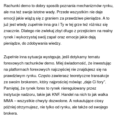
Rachunki demo to dobry sposób poznania mechanizmów rynku,
ale ma też swoje istotne wady. Przede wszystkim nie daje
emocji jakie wiążą się z graniem za prawdziwe pieniądze. A to
już jest wtedy zupełnie inna gra i Ty w tej grze też różnisz się
znacznie. Dlatego nie zwlekaj zbyt długo z przejściem na realny
rynek i wykorzystaj swój zapał oraz emocje jakie dają
pieniądze, do zdobywania wiedzy.
Zupełnie inna sytuacja występuje, jeśli dotykamy tematu
forexowych rachunków demo. Miej świadomość, że inwestując
na platformach forexowych najczęściej nie znajdujesz się na
prawdziwym rynku. Często zawierasz teoretyczne transakcje
ze swoim brokerem, który najprościej mówiąc „daje Ci fory”.
Pamiętaj, że rynek forex to rynek nieregulowany przez
instytucje nadzoru, takie jak KNF. Handel na nich to jak walka
MMA – wszystkie chwyty dozwolone. A nokautujące ciosy
później otrzymujesz, nie tylko od rynku, ale także od swojego
brokera.