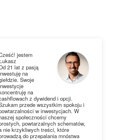
Cześć! jestem
Łukasz
Od 21 lat z pasją
inwestuję na
giełdzie. Swoje
inwestycje
koncentruję na
cashflowach z dywidend i opcji.
Szukam przede wszystkim spokoju i
powtarzalności w inwestycjach. W
naszej społeczności chcemy
prostych, powtarzalnych schematów,
a nie krzykliwych treści, które
prowadzą do przepalania mnóstwa