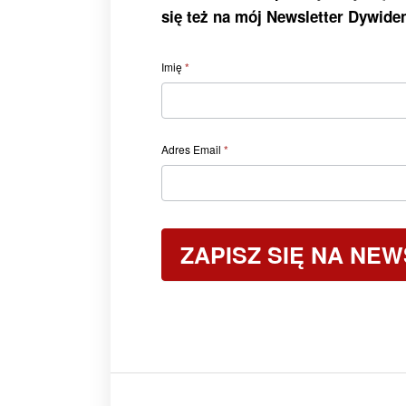
się też na mój Newsletter Dywid
Form
Imię
*
post
–
Newsletter
Adres Email
*
Dywidendowy
ZAPISZ SIĘ NA NE