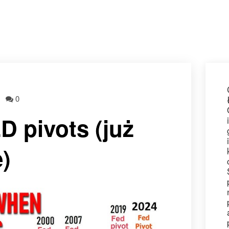
0
 pivots (już
e)